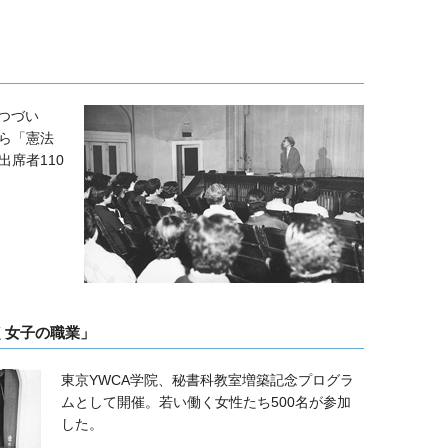
つづい
ら「憲法
席者110
開く女子の職業」
東京YWCA学院、秘書科教室増築記念プログラ
ムとして開催。若い働く女性たち500名が参加
した。