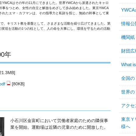
東京YWCAはその年の11月にできました。世界YWCAから派遣されたキャロ
総幹事をつとめ、女性の自立と解放をめざして歩み始めました。東京YWCA
YWC
遣されたエマ・カフマンは、その指導力と私財を投じ、無給の幹事として東
情報公
中で、キリスト教を基盤として、さまざまな活動を繰り広げてきました。第
の実現を活動の1つの柱として、人の命を大事にし、環境を守るための活動
機関紙
財団広報
0年
What is
1.3MB]
全国の
df
[80KB]
世界の
アクセ
東京Ｙ
小石川区金富町において労働者家庭のための隣保事
様へ
業を開始。運動場は近隣の児童のために開放した。