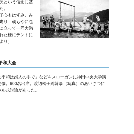
欠という信念に基
た。
子心もはずみ、み
走り、朝もやに包
に立って一同大満
れた様にテントに
より）
人平和大会
の平和は婦人の手で」などをスローガンに神田中央大学講
開催。600名出席。渡辺松子総幹事（写真）のあいさつに
ネル式討論があった。