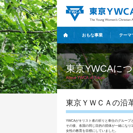
おもな事業
テーマ
東京YWCAに
About YWCA of Tokyo
東京ＹＷＣＡの沿
YWCAがキリスト者の祈りと奉仕のグループと
その後、各国の同じ目的の団体が一緒になり18
女性の教育を目標にしていました。