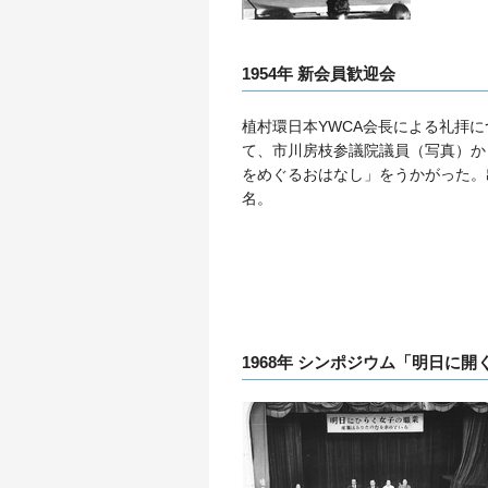
1954年 新会員歓迎会
植村環日本YWCA会長による礼拝に
て、市川房枝参議院議員（写真）か
をめぐるおはなし」をうかがった。出
名。
1968年 シンポジウム「明日に