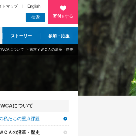
イトマップ
English
寄付
する
を
ストーリー
参加・応援
YWCAについて
>
東京ＹＷＣＡの沿革・歴史
YWCAについて
の私たちの重点課題
ＷＣＡの沿革・歴史