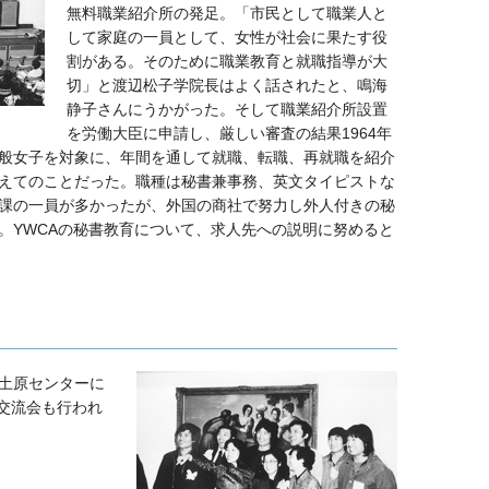
無料職業紹介所の発足。「市民として職業人と
して家庭の一員として、女性が社会に果たす役
割がある。そのために職業教育と就職指導が大
切」と渡辺松子学院長はよく話されたと、鳴海
静子さんにうかがった。そして職業紹介所設置
を労働大臣に申請し、厳しい審査の結果1964年
般女子を対象に、年間を通して就職、転職、再就職を紹介
えてのことだった。職種は秘書兼事務、英文タイピストな
課の一員が多かったが、外国の商社で努力し外人付きの秘
。YWCAの秘書教育について、求人先への説明に努めると
土原センターに
の交流会も行われ