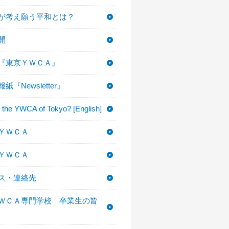
Aが考え願う平和とは？
開
『東京ＹＷＣＡ』
紙『Newsletter』
 the YWCA of Tokyo? [English]
ＹＷＣＡ
ＹＷＣＡ
ス・連絡先
ＷＣＡ専門学校 卒業生の皆