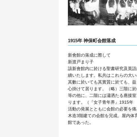
1915年 神保町会館落成
新會館の落成に際して
新渡戸まり子
該新會館内に於ける聖書研究及英語
續いたします。私共はこれらの大い
其數に於いても其實質に於ても、益
心掛けて居ります。（略）三階に於
等の他に、二階には瀟洒たる應接室
ります。（『女子青年界』1915年
活動の発展とともに会館の必要を痛
木造3階建ての会館を完成。屋内体
館であった。