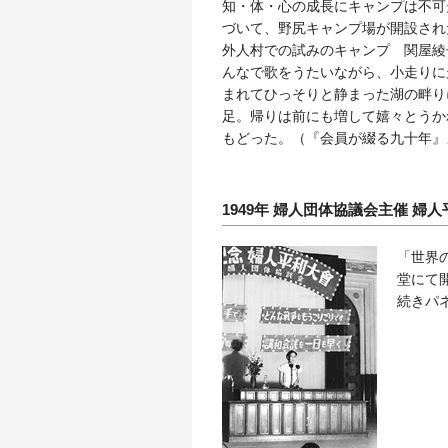
知・体・心の成長にキャンプは不可
づいて、野尻キャンプ場が開設され
外人村での試みのキャンプ 関屋綾
んなで歌をうたいながら、小走りに
まれてひっそりと静まった湖の畔り
足。帰りは前にも増して嬉々とうか
もどった。（『会員が綴る九十年』
1949年 婦人団体協議会主催 婦
「世界
堂にて
続きパ