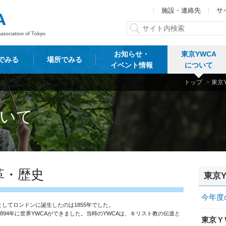
施設・連絡先
サ
お知らせ・
東京YWCA
でみる
場所でみる
イベント情報
について
トップ
>
東京
ついて
革・歴史
東京
今年度
してロンドンに誕生したのは1855年でした。
94年に世界YWCAができました。当時のYWCAは、キリスト教の伝道と
東京Ｙ