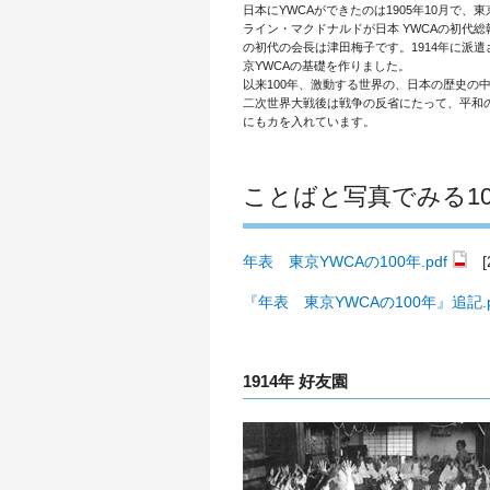
日本にYWCAができたのは1905年10月で、
ライン・マクドナルドが日本 YWCAの初代
の初代の会長は津田梅子です。1914年に派
京YWCAの基礎を作りました。
以来100年、激動する世界の、日本の歴史の
二次世界大戦後は戦争の反省にたって、平和
にもカを入れています。
ことばと写真でみる10
年表 東京YWCAの100年.pdf
[2
『年表 東京YWCAの100年』追記.p
1914年 好友園