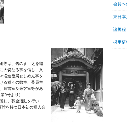
会員へ
東日本
諸規程
採用情
組等は、舊のまゝ之を繼
に大切なる事を信じ、又
々増進發展せしめん事を
ける種々の教室、委員室
、圖書室及來客室等があ
 第9号より）
感し、募金活動を行い、
育館を持つ日本初の婦人会