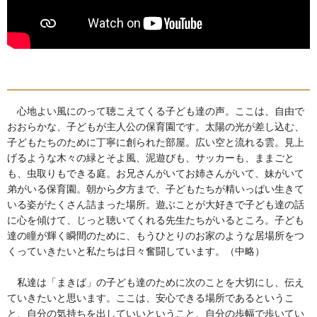
心地よい風にのって聴こえてくる子ども達の声。ここは、自由で
おおらかな、子どもが主人公の保育園です。太陽の光が差し込む、
子どもたちのために丁寧に創られた部屋。広い空と流れる雲。見上
げるような木々の緑とそよ風、泥遊びも、サッカーも、ままごと
も、虫取りもできる庭。お兄さんがいてお姉さんがいて、妹がいて
弟がいる保育園。朝から夕方まで、子どもたちが精いっぱい生きて
いる姿がたくさん詰まった場所。遊ぶことが大好きで子ども達の話
に心を傾けて、じっと聴いてくれる先生たちがいるところ。子ども
達の瞳が輝く瞬間のために、もうひとりのお家のような居場所をつ
くっていきたいと私たちは日々奮闘しています。（中略）
私達は「まきば」の子ども達のために次のことを大切にし、伝え
ていきたいと思います。ここは、安心できる場所であるというこ
と、自分の気持ちを出していいということ、自分の歩幅で歩いてい