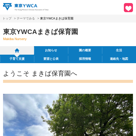
トップ
>
テーマでみる
>
東京YWCAまきば保育園
東京YWCAまきば保育園
Makiba Nursery
お知らせ
園の概要
生活
子育て支援
要望と公表
採用情報
連絡先・地図
ようこそ まきば保育園へ