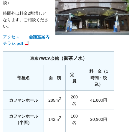
談）
時間外は料金2割増しと
なります。ご相談くださ
い。
アクセス
会議室案内
チラシ.pdf
（御茶ノ水）
東京YWCA会館
料 金（1
定
部屋名
面 積
時間・税
員
込）
200
2
カフマンホール
285m
41,800円
名
カフマンホール
100
2
142m
20,900円
（半面）
名