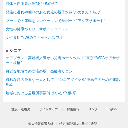
肢体不自由者水泳"あひるの会"
発達に遅れや偏りのある女児の親子水泳"かめさんくらぶ"
プールでの運動をマンツーマンでサポート"アクアサポート"
女性の健康づくり（サポートコース）
女性専用"YWCAフィットネスワオ"
シニア
ケアプラン・高齢者／障がい児者ホームヘルプ "東京YWCAケアサポ
ート板橋"
身近な地域での交流の場 高齢者サロン
孤独な時の身近な一人として "シニアダイヤル"中高年のための電話
相談
地域における居場所事業“すまいるY's板橋”
施設・連絡先
サイトマップ
採用情報
リンク
English
個人情報保護方針
特定商取引法に基づく表記