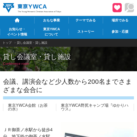
おもな事業
テーマでみる
場所でみる
お知らせ・
東京YWCA
ストーリー
参加・応援
イベント情報
について
トップ
>
貸し会議室・貸し施設
貸し会議室・貸し施設
Conference room
会議、講演会など少人数から200名までさま
ざまな会合に
東京YWCA会館（お茶
東京YWCA野尻キャンプ場『ゆかりハ
の水）
ウス』
し会議室 貸室 会議室 貸し会場 貸し
場
ＪＲ御茶ノ水駅から徒歩4
分。地下鉄の御茶ノ水駅、