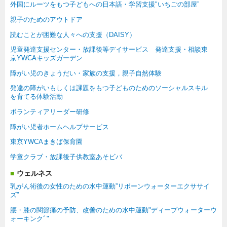
外国にルーツをもつ子どもへの日本語・学習支援"いちごの部屋”
親子のためのアウトドア
読むことが困難な人々への支援（DAISY）
児童発達支援センター・放課後等デイサービス 発達支援・相談東
京YWCAキッズガーデン
障がい児のきょうだい・家族の支援，親子自然体験
発達の障がいもしくは課題をもつ子どものためのソーシャルスキル
を育てる体験活動
ボランティアリーダー研修
障がい児者ホームヘルプサービス
東京YWCAまきば保育園
学童クラブ・放課後子供教室あそビバ
ウェルネス
乳がん術後の女性のための水中運動”リボーンウォーターエクササイ
ズ”
腰・膝の関節痛の予防、改善のための水中運動"ディープウォーターウ
ォーキンクﾞ"