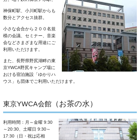
神保町駅、小川町駅からも
数分とアクセス抜群。
小さな会合から２００名規
模の会議、セミナー、音楽
会などさまざまな用途にご
利用いただけます。
また、長野県野尻湖畔の東
京YWCA野尻キャンプ場に
おける宿泊施設「ゆかりハ
ウス」も団体でご利用いただけます。
（お茶の水）
東京YWCA会館
利用時間：月～金曜 9:30
～20:30、土曜日 9:30～
17:30（日・祝は応相