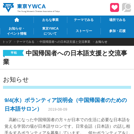
おもな事業
テーマでみる
場所でみる
お知らせ・
東京YWCA
ストーリー
参加・応援
イベント情報
について
トップ
>
テーマでみる
>
中国帰国者への日本語支援と交流事業
>
お知らせ
中国帰国者への日本語支援と交流事
業
お知らせ
9/4(水）ボランティア説明会（中国帰国者のための
日本語サロン）
2019-08-09
高齢になった中国帰国者の方々が日本での生活に必要な日本語を
覚える学習の場が日本語サロンです。日常会話（日本語）の話し相
手をするボランティアを募集しています。 何かボランティアをし