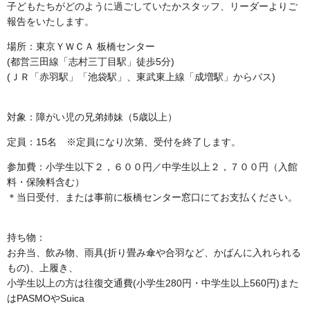
子どもたちがどのように過ごしていたかスタッフ、リーダーよりご
報告をいたします。
場所：東京ＹＷＣＡ 板橋センター
(都営三田線「志村三丁目駅」徒歩5分)
(ＪＲ「赤羽駅」「池袋駅」、東武東上線「成増駅」からバス)
対象：障がい児の兄弟姉妹（5歳以上）
定員：15名 ※定員になり次第、受付を終了します。
参加費：小学生以下２，６００円／中学生以上２，７００円
（入館
料・保険料含む）
＊当日受付、または事前に板橋センター窓口にてお支払ください。
持ち物：
お弁当、飲み物、雨具(折り畳み傘や合羽など、かばんに入れられる
もの)、上履き、
小学生以上の方は往復交通費(小学生280円・中学生以上56
0
円
)
また
は
PASMO
や
Suica