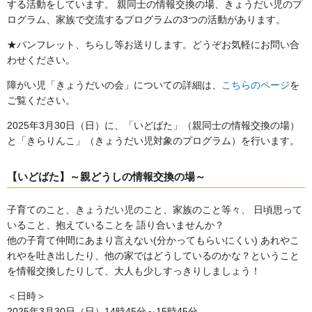
する活動をしています。 親同士の情報交換の場、きょうだい児のプ
ログラム、家族で交流するプログラムの3つの活動があります。
★パンフレット、ちらし等お送りします。どうぞお気軽にお問い合
わせください。
障がい児「きょうだいの会」についての詳細は、
こちらのページ
を
ご覧ください。
2025年3
月30日（日）に、「いどばた」（親同士の情報交換の場）
と「きらりんこ」（きょうだい児対象のプログラム）を行います。
【いどばた】～親どうしの情報交換の場～
子育てのこと、きょうだい児のこと、家族のこと等々、 日頃思って
いること、抱えていることを 語り合いませんか？
他の子育て仲間にあまり言えない(分かってもらいにくい) あれやこ
れやを吐き出したり、他の家ではどうしているのかな？ということ
を情報交換したりして、大人も少しすっきりしましょう！
＜日時＞
2025年3月30日（日）14時45分～15時45分