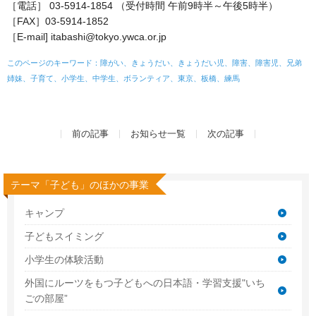
［電話］ 03-5914-1854 （受付時間 午前9時半～午後5時半）
［FAX］03-5914-1852
［E-mail] itabashi@tokyo.ywca.or.jp
このページのキーワード：障がい、きょうだい、きょうだい児、障害、障害児、兄弟
姉妹、子育て、小学生、中学生、ボランティア、東京、板橋、練馬
前の記事
お知らせ一覧
次の記事
テーマ「子ども」のほかの事業
キャンプ
子どもスイミング
小学生の体験活動
外国にルーツをもつ子どもへの日本語・学習支援"いち
ごの部屋”