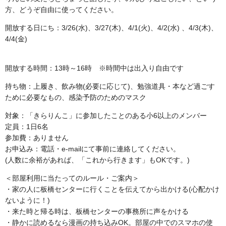
方、どうぞ自由に使ってください。
開放する日にち：3/26(水)、3/27(木)、4/1(火)、4/2(水) 、4/3(木)、
4/4(金)
開放する時間：13時～16時 ※時間中は出入り自由です
持ち物：上履き、飲み物(必要に応じて)、勉強道具・本など過ごす
ために必要なもの、感染予防のためのマスク
対象：「きらりんこ」に参加したことのある小6以上のメンバー
定員：1日6名
参加費：ありません
お申込み：電話・e-mailにて事前に連絡してください。
(人数に余裕があれば、「これから行きます」もOKです。)
＜部屋利用に当たってのルール・ご案内＞
・家の人に板橋センターに行くことを伝えてから出かける(心配かけ
ないように！)
・来た時と帰る時は、板橋センターの事務所に声をかける
・静かに読めるなら漫画の持ち込みOK。部屋の中でのスマホの使