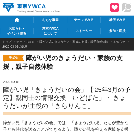
おもな事業
テーマでみる
場所でみる
お知らせ・
東京YWCA
ストーリー
参加・応援
イベント情報
について
トップ
>
テーマでみる
>
障がい児のきょうだい・家族の支援，親子自然体験
>
お知らせ
>
2025-03-01の記事
障がい児のきょうだい・家族の支
援，親子自然体験
2025-03-01
障がい児「きょうだいの会」【'25年3月の予
定】親同士の情報交換「いどばた」・ きょ
うだいが主役の「きらりんこ」
障がい児「きょうだいの会」では、「きょうだい児」たちが豊かな
子ども時代を送ることができるよう、障がい児を抱える家族を支援