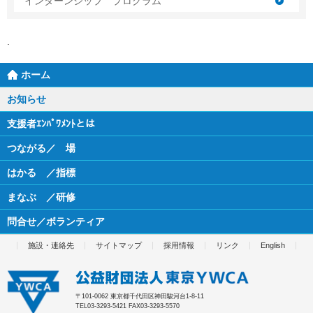
インターンシップ プログラム
ホーム
お知らせ
支援者ｴﾝﾊﾟﾜﾒﾝﾄとは
つながる／ 場
はかる ／指標
まなぶ ／研修
問合せ／ボランティア
施設・連絡先
サイトマップ
採用情報
リンク
English
〒101-0062 東京都千代田区神田駿河台1-8-11
TEL03-3293-5421 FAX03-3293-5570