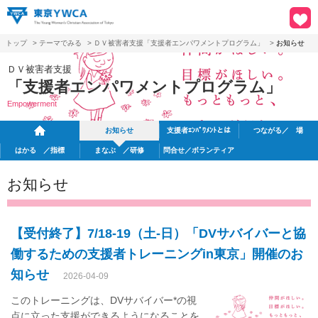
トップ
>
テーマでみる
>
ＤＶ被害者支援「支援者エンパワメントプログラム」
>
お知らせ
ＤＶ被害者支援
「支援者エンパワメントプログラム」
Empowerment
お知らせ
支援者ｴﾝﾊﾟﾜﾒﾝﾄとは
つながる／ 場
はかる ／指標
まなぶ ／研修
問合せ／ボランティア
お知らせ
【受付終了】7/18-19（土-日）「DVサバイバーと協
働するための支援者トレーニングin東京」開催のお
知らせ
2026-04-09
このトレーニングは、DVサバイバー*の視
点に立った支援ができるようになることを