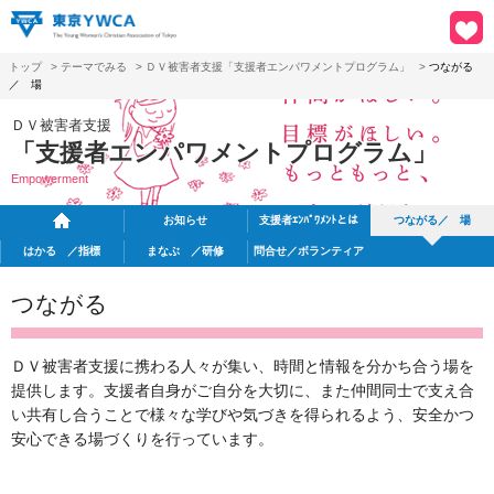
トップ
>
テーマでみる
>
ＤＶ被害者支援「支援者エンパワメントプログラム」
>
つながる
／ 場
ＤＶ被害者支援
「支援者エンパワメントプログラム」
Empowerment
お知らせ
支援者ｴﾝﾊﾟﾜﾒﾝﾄとは
つながる／ 場
はかる ／指標
まなぶ ／研修
問合せ／ボランティア
つながる
ＤＶ被害者支援に携わる人々が集い、時間と情報を分かち合う場を
提供します。支援者自身がご自分を大切に、また仲間同士で支え合
い共有し合うことで様々な学びや気づきを得られるよう、安全かつ
安心できる場づくりを行っています。