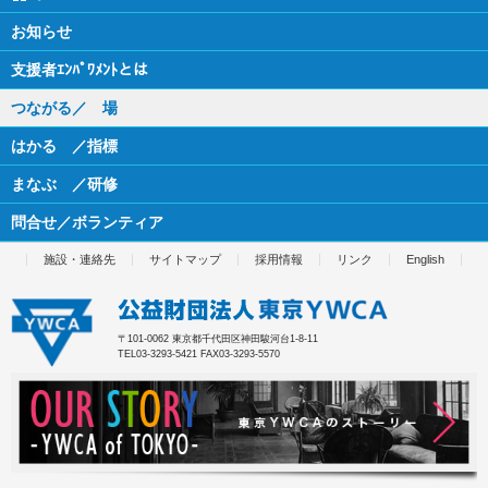
お知らせ
支援者ｴﾝﾊﾟﾜﾒﾝﾄとは
つながる／ 場
はかる ／指標
まなぶ ／研修
問合せ／ボランティア
施設・連絡先
サイトマップ
採用情報
リンク
English
〒101-0062 東京都千代田区神田駿河台1-8-11
TEL03-3293-5421 FAX03-3293-5570