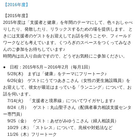
【2016年度】
【2015年度】
2015年度は「支援者と健康」を年間のテーマにして、色々おしゃべ
りしたり、発散したり、リラックスするための場を提供します。 と
きには支援者のゲストをお迎えしてお話を伺うことや、フィールド
ワークなども考えています。くつろぎのスペースをつくってみなさ
んのご参加をお待ちしています♪
時間内は出入り自由ですので、どうぞお気軽にご参加ください。
● 日程：2015年5月～2016年2月（毎月1回）
5/28(木) まずは「健康」をテーマにフリートーク♪
6/26(金) ゲストにうてつあきこさん（女性の更生施設職員）を
お迎えして、彼女が最近はまっている「ランニング」について、お
話を伺います。
7/14(火) 「支援者と境界線」についてワイガヤします♪
8/24（月） ゲスト：丸山聖子さん（配偶者暴力相談支援センタ
ー専門員）
9/25（金） ゲスト：あぜがみゆうこさん（婦人相談員）
10/29（木）「ストレス」について、兆候や対処法など
11/26（木）フリートーク