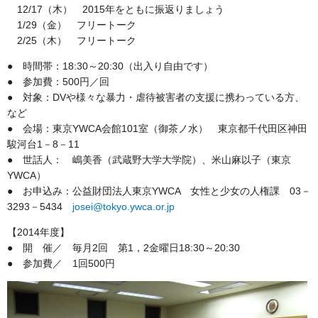
12/17（木） 2015年をともに振返りましょう
1/29（金） フリートーク
2/25（木） フリートーク
● 時間帯：18:30～20:30（出入り自由です）
● 参加費：500円／回
● 対象：DVや様々な暴力・虐待被害者の支援に携わっている方、
など
● 会場：東京YWCA会館101室（御茶ノ水） 東京都千代田区神田
駿河台1－8－11
● 世話人： 嶋美香（武蔵野大学大学院）、米山麻以子（東京
YWCA）
● お申込み：公益財団法人東京YWCA 女性と少女の人権課 03－
3293－5434
josei@tokyo.ywca.or.jp
【2014年度】
● 開 催／ 毎月2回 第1，2金曜日18:30～20:30
● 参加費／ 1回500円