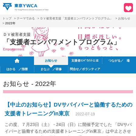
トップ
>
テーマでみる
>
ＤＶ被害者支援「支援者エンパワメントプログラム」
>
お知らせ
>
2022年
ＤＶ被害者支援
「支援者エンパワメントプログラム」
Empowerment
お知らせ
支援者ｴﾝﾊﾟﾜﾒﾝﾄとは
つながる／ 場
はかる ／指標
まなぶ ／研修
問合せ／ボランティア
お知らせ - 2022年
【中止のお知らせ】DVサバイバーと協働するための
支援者トレーニングin東京
2022-07-19
この度、７月23日（土）・24日（日）に開催予定でした 「DVサバ
イバーと協働するための支援者トレーニングin東京」は中止とさせ