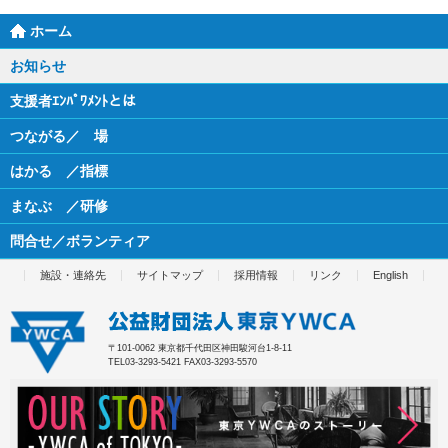
ホーム
お知らせ
支援者ｴﾝﾊﾟﾜﾒﾝﾄとは
つながる／ 場
はかる ／指標
まなぶ ／研修
問合せ／ボランティア
施設・連絡先
サイトマップ
採用情報
リンク
English
〒101-0062 東京都千代田区神田駿河台1-8-11
TEL03-3293-5421 FAX03-3293-5570