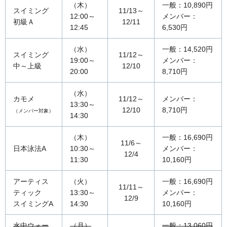
（木）
一般：10,890円
スイミング
11/13～
12:00～
メンバー：
初級Ａ
12/11
12:45
6,530円
（水）
一般：14,520円
スイミング
11/12～
19:00～
メンバー：
中～上級
12/10
20:00
8,710円
（水）
カモメ
11/12～
メンバー：
13:30～
12/10
8,710円
（メンバー対象）
14:30
（木）
一般：16,690円
11/6～
日本泳法A
10:30～
メンバー：
12/4
11:30
10,160円
アーティス
（火）
一般：16,690円
11/11～
ティック
13:30～
メンバー：
12/9
スイミングA
14:30
10,160円
水中ウォー
（月）
一般：13,060円