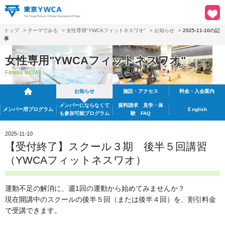
トップ
>
テーマでみる
>
女性専用"YWCAフィットネスワオ"
>
お知らせ
>
2025-11-10の記
事
女性専用"YWCAフィットネスワオ"
Fitness WOW
お知らせ
施設・アクセス
料金・入会案内
メンバーにならなくて
資料請求
見学・体
メンバー用プログラム
Ｅnglish
も
参加可能プログラム
験 FAQ
2025-11-10
【受付終了】スクール３期 後半５回講習
（YWCAフィットネスワオ）
運動不足の解消に、週1回の運動から始めてみませんか？
現在開講中のスクールの後半５回（または後半４回）を、割引料金
で受講できます。