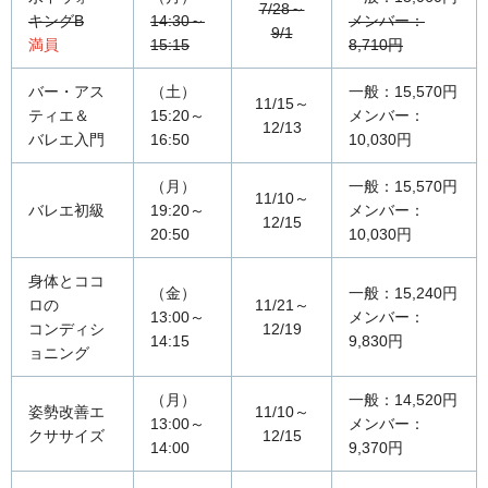
7/28～
キングB
14:30～
メンバー：
9/1
満員
15:15
8,710円
バー・アス
（土）
一般：15,570円
11/15～
ティエ＆
15:20～
メンバー：
12/13
バレエ入門
16:50
10,030円
（月）
一般：15,570円
11/10～
バレエ初級
19:20～
メンバー：
12/15
20:50
10,030円
身体とココ
（金）
一般：15,240円
ロの
11/21～
13:00～
メンバー：
コンディシ
12/19
14:15
9,830円
ョニング
（月）
一般：14,520円
姿勢改善エ
11/10～
13:00～
メンバー：
クササイズ
12/15
14:00
9,370円