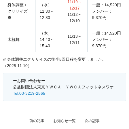
11/19～
身体調整エ
（水）
一般：14,520円
12/17
クササイズ
11:30～
メンバー：
11/12～
※
12:30
9,370円
12/10
（木）
一般：14,520円
11/13～
太極舞
14:40～
メンバー：
12/11
15:40
9,370円
※身体調整エクササイズの後半5回日程を変更しました。
（2025.11.10）
ーお問い合わせー
公益財団法人東京ＹＷＣＡ ＹＷＣＡフィットネスワオ
Tel:03-3219-2565
前の記事
お知らせ一覧
次の記事