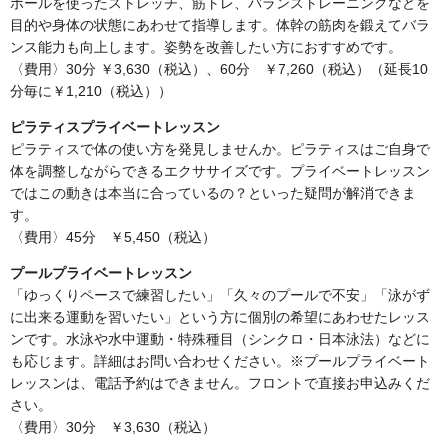
ボールを使ったストレッチ、筋トレ、バランストレーニングなどを
目的や身体の状態にあわせて指導します。体幹の筋肉を鍛えてバラ
ンス能力も向上します。姿勢を改善したい方におすすめです。
〈費用〉30分 ￥3,630（税込）、60分 ￥7,260（税込）（延長10
分毎に￥1,210（税込））
ピラティスプライベートレッスン
ピラティスで体の使い方を発見しませんか。ピラティスはご自身で
体を調整しながらできるエクササイズです。プライベートレッスン
ではこの動きは本当に合っているの？といった疑問が解消できま
す。
〈費用〉45分 ￥5,450（税込）
プールプライベートレッスン
「ゆっくりペースで練習したい」「久々のプールで不安」「泳がず
に出来る運動を習いたい」という方に個別の希望にあわせたレッス
ンです。水泳や水中運動・特殊種目（シンクロ・日本泳法）などに
も応じます。詳細はお問い合わせください。※プールプライベート
レッスンは、電話予約はできません。フロントで直接お申込みくだ
さい。
〈費用〉30分 ￥3,630（税込）