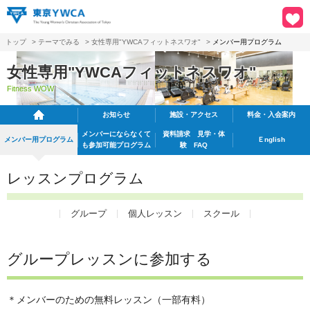
トップ
>
テーマでみる
>
女性専用"YWCAフィットネスワオ"
>
メンバー用プログラム
女性専用"YWCAフィットネスワオ"
Fitness WOW
お知らせ
施設・アクセス
料金・入会案内
メンバーにならなくて
資料請求
見学・体
メンバー用プログラム
Ｅnglish
も
参加可能プログラム
験 FAQ
レッスンプログラム
グループ
個人レッスン
スクール
グループレッスンに参加する
＊メンバーのための無料レッスン（一部有料）