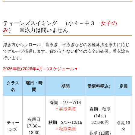
ティーンズスイミング （小４～中３
女子の
み
） ※泳力は問いません
。
浮き方からクロール、背泳ぎ、平泳ぎなどの各種泳法を泳力に応じ
てグループ指導します。背の立たない所での安全の確保、着衣泳も
行います。
2026年度(2026年4月～)スケジュール▼
クラス
曜日・時
期間
受講料税込）
定員
名
間
春期 4/7～7/14
＊春期満員
春期・秋期
(14回)
火曜日
秋期 9/1～12/15
32,340円
ティー
各期16
17:30～
＊秋期満員
ンズ
名
18:30
冬期 (10回)