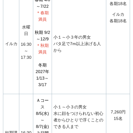
各期18名
～7/22
＊春期
イルカ
満員
各期18名
水曜
秋期 9/2
日
小１～小３年の男女
～12/9
イルカ
バタ足で7m以上泳げる人
16:30
＊秋期
から
～
満員
17:30
冬期
2027年
1/13～
3/17
Ａコー
ス
小１～小３の男女
7,260円
8/5(水)
水に顔をつけられない初心
15名
～
者からひとりで浮くことの
8/7(金)
できる人まで
短期講
16:30