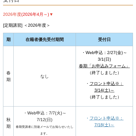
2026年度
(2026年4月～)
▼
[定期講習] ＜2026年度＞
期
在籍者優先受付期間
受付日
・Web申込：2/27(金)～
3/1(日)
春期「お申込みフォーム」
（終了しました）
春
なし
期
・
フロント申込※：
3/14(土)～
（終了しました）
・Web申込：7/7(火)～
・
フロント申込※：
秋
7/12(日)
7/18(土)～
期
春期受講者に別途メールでお知らせいたし
ます。