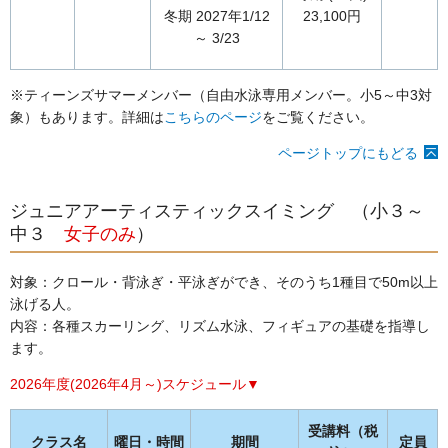
冬期 2027年1/12
23,100円
～ 3/23
※ティーンズサマーメンバー（自由水泳専用メンバー。小5～中3対
象）もあります。詳細は
こちらのページ
をご覧ください。
ページトップにもどる
ジュニアアーティスティックスイミング （小３～
中３
女子のみ
）
対象：クロール・背泳ぎ・平泳ぎができ、そのうち1種目で50m以上
泳げる人。
内容：各種スカーリング、リズム水泳、フィギュアの基礎を指導し
ます。
2026年度(2026年4月～)スケジュール▼
受講料（税
クラス名
曜日・時間
期間
定員