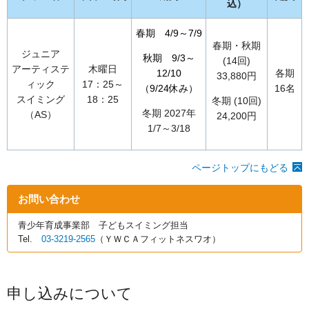
込）
春期 4/9～7/9
春期・秋期
ジュニア
秋期 9/3～
(14回)
アーティステ
木曜日
12/10
各期
33,880円
ィック
17：25～
（9/24休み）
16名
スイミング
18：25
冬期 (10回)
冬期 2027年
（AS）
24,200円
1/7～3/18
ページトップにもどる
お問い合わせ
青少年育成事業部 子どもスイミング担当
Tel.
03-3219-2565
（ＹＷＣＡフィットネスワオ）
申し込みについて