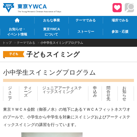
おもな事業
テーマでみる
場所でみる
お知らせ・
東京YWCA
ストーリー
参加・応援
イベント情報
について
トップ
>
テーマでみる
>
小中学生スイミングプログラム
子どもスイミング
小中学生スイミングプログラム
ジ
ティ
ジュニアアーティステ
申
問
お
ュ
ーン
ィックスイミング
込
合
知
ニ
ズ
み
せ
ら
ア
先
せ
東京ＹＷＣＡ会館（御茶ノ水）の地下にあるＹＷＣＡフィットネスワオ
のプールで、小学生から中学
生を対象にスイミングおよびアーティステ
ィックスイミングの講習を行っています。