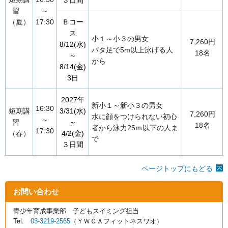
３日間
習
～
（夏）
17:30
Ｂコー
ス
小１～小３の男女
7,260円
8/12(水)
バタ足で5m以上泳げる人
18名
～
から
8/14(金)
3日
2027年
新小１～新小３の男女
16:30
短期講
3/31(水)
7,260円
水に顔をつけられない初心
～
習
～
18名
者から泳力25ｍ以下の人ま
17:30
（春）
4/2(金)
で
３日間
ページトップにもどる
お問い合わせ
青少年育成事業部 子どもスイミング担当
Tel.
03-3219-2565
（ＹＷＣＡフィットネスワオ）