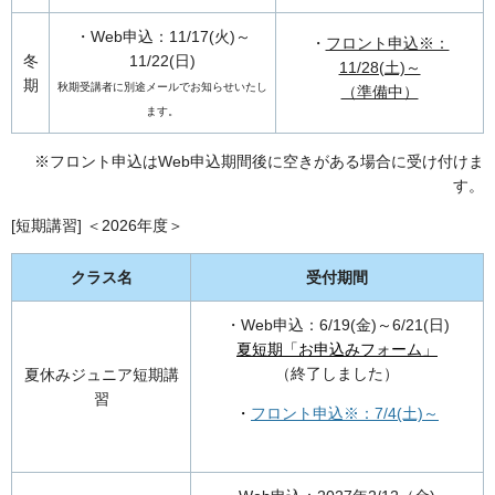
・Web申込：11/17(火)～
・
フロント申込※：
冬
11/22(日)
11/28(土)～
期
秋期受講者に別途メールでお知らせいたし
（準備中）
ます。
※フロント申込はWeb申込期間後に空きがある場合に受け付けま
す。
[短期講習] ＜2026年度＞
クラス名
受付期間
・Web申込：6/19(金)～6/21(日)
夏短期「お申込みフォーム」
（終了しました）
夏休みジュニア短期講
習
・
フロント申込※：7/4(土)～