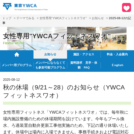
トップ
>
テーマでみる
>
女性専用"YWCAフィットネスワオ"
>
お知らせ
>
2025-08-12の記
事
女性専用"YWCAフィットネスワオ"
Fitness WOW
お知らせ
施設・アクセス
料金・入会案内
メンバーにならなくて
資料請求
見学・体
メンバー用プログラム
Ｅnglish
も
参加可能プログラム
験 FAQ
2025-08-12
秋の休場（9/21～28）のお知らせ（YWCA
フィットネスワオ）
女性専用フィットネス「YWCAフィットネスワオ」では、毎年秋に
場内施設整備のための休場期間を設けています。今年もプール換
水、ろ過装置自動弁更新工事他実施のため、下記の通り休場いたし
ます。休場中は場内に入場できません。事務手続きおよび電話対応