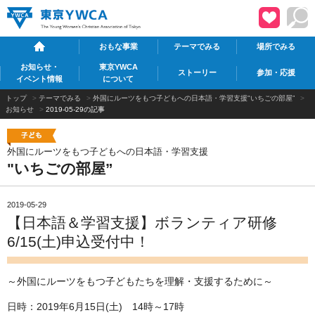
おもな事業
テーマでみる
場所でみる
お知らせ・
東京YWCA
ストーリー
参加・応援
イベント情報
について
トップ
>
テーマでみる
>
外国にルーツをもつ子どもへの日本語・学習支援"いちごの部屋”
>
お知らせ
>
2019-05-29の記事
外国にルーツをもつ子どもへの日本語・学習支援
"いちごの部屋”
2019-05-29
【日本語＆学習支援】ボランティア研修
6/15(土)申込受付中！
～外国にルーツをもつ子どもたちを理解・支援するために～
日時：2019年6月15日(土) 14時～17時