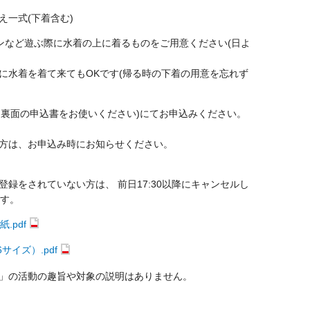
え一式
(
下着含む
)
ンなど遊ぶ際に水着の上に着るものをご用意ください
(
日よ
に水着を着て来ても
OK
です
(
帰る時の下着の用意を忘れず
し裏面の申込書をお使いください)にてお申込みください。
方は、お申込み時にお知らせください。
録をされていない方は、 前日17:30以降にキャンセルし
ます。
.pdf
サイズ）.pdf
」の活動の趣旨や対象の説明はありません。