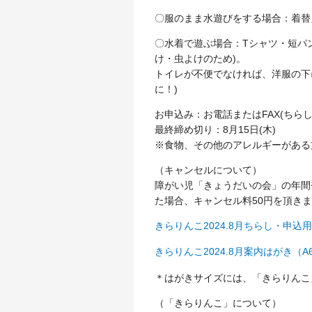
〇服のまま水遊びをする場合：着替
〇水着で遊ぶ場合：
T
シャツ・短パ
け・虫よけのため
)
。
トイレが不便でなければ、洋服の下
に！
)
お申込み：お電話またはFAX(ちら
最終締め切り：8月15日(木)
※食物、その他のアレルギーがある
（キャンセルについて）
障がい児「きょうだいの会」の年間登
た場合、キャンセル料50円を頂き
きらりんこ2024.8月ちらし・申込用紙
きらりんこ2024.8月案内はがき（A6
＊はがきサイズには、「きらりんこ
（「きらりんこ」について）