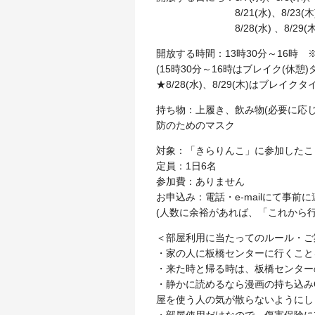
8/21(水)、8/23(木
8/28(水) 、8/29(木
開放する時間：13時30分～16時
(15時30分～16時はブレイク(休憩
★8/28(水)、8/29(木)はブレイ
持ち物：上履き、飲み物(必要に応
防のためのマスク
対象：「きらりんこ」に参加したこ
定員：1日6名
参加費：ありません
お申込み：電話・e-mailにて事前
(人数に余裕があれば、「これから行
＜部屋利用に当たってのルール・ご
・家の人に板橋センターに行くこと
・来た時と帰る時は、板橋センター
・静かに読めるなら漫画の持ち込み
屋を使う人の気が散らないようにし