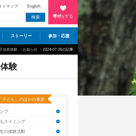
イトマップ
English
寄付
する
を
ストーリー
参加・応援
子自然体験
>
お知らせ
>
2024-07-26の記事
体験
「子ども」のほかの事業
ンプ
もスイミング
生の体験活動