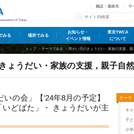
施設・連絡先
サ
お知らせ・
東京YWCA
でみる
場所でみる
イベント情報
について
トップ
>
テーマでみる
>
障がい児のきょうだい・家族の支援，親
きょうだい・家族の支援，親子自然
いの会」【'24年8月の予定】
テーマ
「いどばた」・ きょうだいが主
キャ
」
子ど
小学