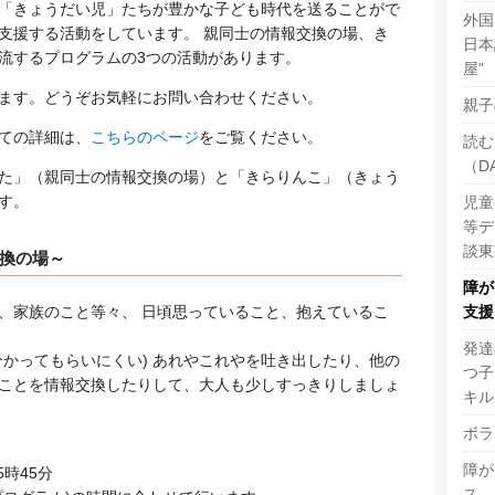
「きょうだい児」たちが豊かな子ども時代を送ることがで
外国
支援する活動をしています。 親同士の情報交換の場、き
日本
流するプログラムの3つの活動があります。
屋”
ます。どうぞお気軽にお問い合わせください。
親子
ての詳細は、
こちらのページ
をご覧ください。
読む
（D
ばた」（親同士の情報交換の場）と「きらりんこ」（きょう
す。
児童
等デ
談東
換の場～
障が
、家族のこと等々、 日頃思っていること、抱えているこ
支援
発達
分かってもらいにくい) あれやこれやを吐き出したり、他の
つ子
ことを情報交換したりして、大人も少しすっきりしましょ
キル
ボラ
障が
5時45分
ス