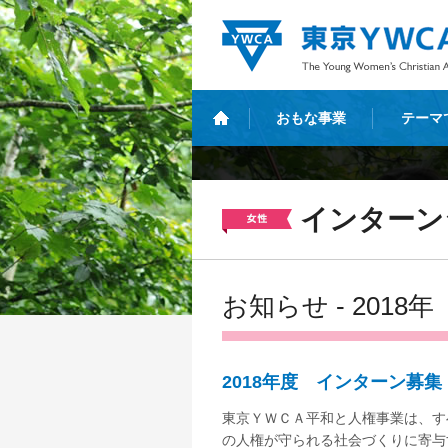
おもな事業
テーマ
インターン
お知らせ - 2018年
2018年度 インターン募集（締
東京ＹＷＣＡ平和と人権事業は、す
の人権が守られる社会づくりに寄与