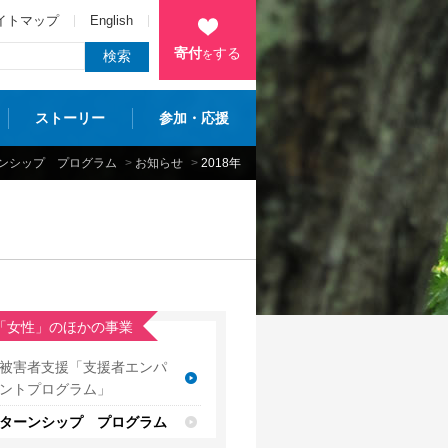
イトマップ
English
寄付
する
を
ストーリー
参加・応援
ンシップ プログラム
>
お知らせ
>
2018年
「女性」のほかの事業
被害者支援「支援者エンパ
ントプログラム」
ターンシップ プログラム