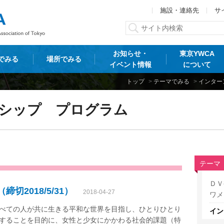
施設・連絡先
サ
お知らせ・
東京YWCA
でみる
場所でみる
イベント情報
について
トップ
>
テーマでみる
>
インター
シップ プログラム
テーマ
ＤＶ
切2018/5/31）
2018-04-27
ワメ
べての人が共に生きる平和な世界を目指し、ひとりひとり
イン
することを目的に、女性と少女にかかわる社会的課題（特