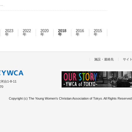
.
2023
2022
2020
2018
2016
2015
年
年
年
年
年
年
施設・連絡先
サイ
台1-8-11
70
Copyright (c) The Young Women's Christian Association of Tokyo. All Rights Reserved