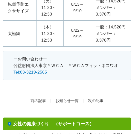
（火）
一般：14,520円
転倒予防エ
8/13～
11:30～
メンバー：
クササイズ
9/10
12:30
9,370円
（木）
一般：14,520円
8/22～
太極舞
11:30～
メンバー：
9/19
12:30
9,370円
ーお問い合わせー
公益財団法人東京ＹＷＣＡ ＹＷＣＡフィットネスワオ
Tel:03-3219-2565
前の記事
お知らせ一覧
次の記事
女性の健康づくり （サポートコース）