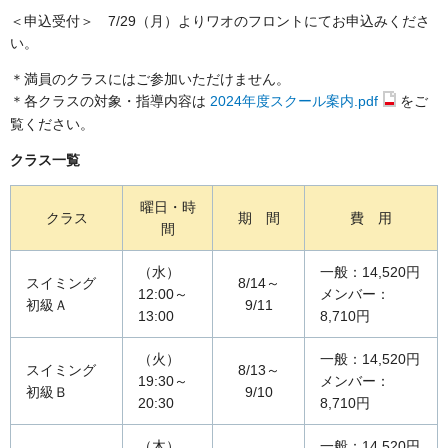
＜申込受付＞ 7/29（月）よりワオのフロントにてお申込みくださ
い。
＊満員のクラスにはご参加いただけません。
＊各クラスの対象・指導内容は
2024年度スクール案内.pdf
をご
覧ください。
クラス一覧
曜日・時
クラス
期 間
費 用
間
（水）
一般：14,520円
スイミング
8/14～
12:00～
メンバー：
初級Ａ
9/11
13:00
8,710円
（火）
一般：14,520円
スイミング
8/13～
19:30～
メンバー：
初級Ｂ
9/10
20:30
8,710円
（木）
一般：14,520円