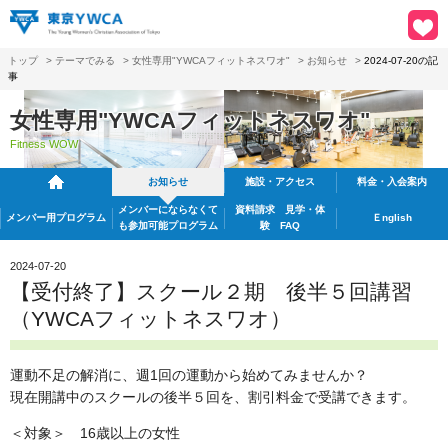
トップ
>
テーマでみる
>
女性専用"YWCAフィットネスワオ"
>
お知らせ
>
2024-07-20の記
事
女性専用"YWCAフィットネスワオ"
Fitness WOW
お知らせ
施設・アクセス
料金・入会案内
メンバーにならなくて
資料請求
見学・体
メンバー用プログラム
Ｅnglish
も
参加可能プログラム
験 FAQ
2024-07-20
【受付終了】スクール２期 後半５回講習
（YWCAフィットネスワオ）
運動不足の解消に、週1回の運動から始めてみませんか？
現在開講中のスクールの後半５回を、割引料金で受講できます。
＜対象＞ 16歳以上の女性