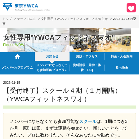
トップ
>
テーマでみる
>
女性専用"YWCAフィットネスワオ"
>
お知らせ
>
2023-11-15の記
事
女性専用"YWCAフィットネスワオ"
Fitness WOW
お知らせ
施設・アクセス
料金・入会案内
メンバーにならなくて
資料請求
見学・体
メンバー用プログラム
Ｅnglish
も
参加可能プログラム
験 FAQ
2023-11-15
【受付終了】スクール４期（１月開講）
（YWCAフィットネスワオ）
メンバーにならなくても参加可能な
スクール
は、
1期につき3
か月、原則10回。まずは運動を始めたい、新しいことをして
みたい、プロに教わりたい、そんなあなたにお勧めです。