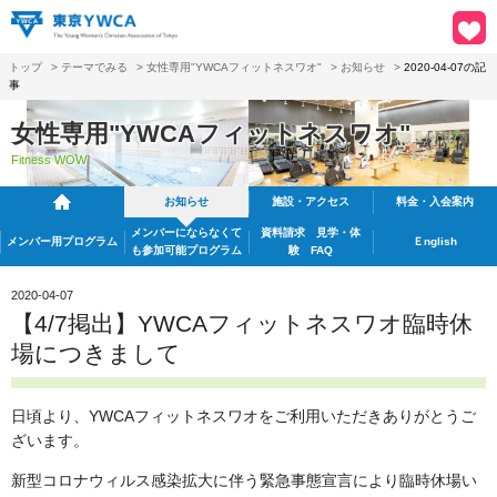
トップ
>
テーマでみる
>
女性専用"YWCAフィットネスワオ"
>
お知らせ
>
2020-04-07の記
事
女性専用"YWCAフィットネスワオ"
Fitness WOW
お知らせ
施設・アクセス
料金・入会案内
メンバーにならなくて
資料請求
見学・体
メンバー用プログラム
Ｅnglish
も
参加可能プログラム
験 FAQ
2020-04-07
【4/7掲出】YWCAフィットネスワオ臨時休
場につきまして
日頃より、YWCAフィットネスワオをご利用いただきありがとうご
ざいます。
新型コロナウィルス感染拡大に伴う緊急事態宣言により臨時休場い