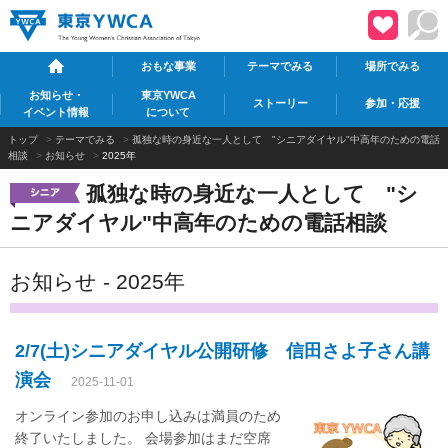
おもな事業
テーマでみる
場所でみる
お知らせ・
東京YWCA
ストーリー
参加・応援
イベント情報
について
トップ
>
テーマでみる
>
孤独な時の身近な一人として "シニアダイヤル"中高年のための電話
相談
>
お知らせ
>
2025年
孤独な時の身近な一人として "シ
ニアダイヤル"中高年のための電話相談
お知らせ - 2025年
2/7(土)シニアダイヤル公開研修 信田さよ子さん講
演会
2025-11-01
オンライン参加のお申し込みは満員のため
終了いたしました。 会場参加はまだ空席