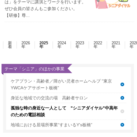
は」をテーマに講演とワークを行います。
ぜひ会員の皆さんもご参加ください。
【研修】尊...
新
2026
2025
2024
2023
2022
2021
202
着
年
年
年
年
年
年
年
テーマ「シニア」のほかの事業
ケアプラン・高齢者／障がい児者ホームヘルプ "東京
YWCAケアサポート板橋"
身近な地域での交流の場 高齢者サロン
孤独な時の身近な一人として "シニアダイヤル"中高年
のための電話相談
地域における居場所事業“すまいるY's板橋”