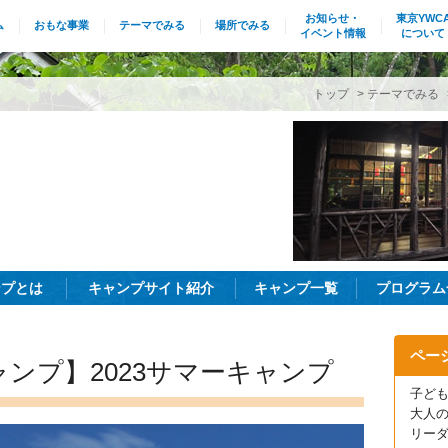
お知らせ・
東京YWC
ム
おもな事業
テーマでみる
場所でみる
イベント情報
について
トップ
>
テーマでみる
ンプとは
キャンプサイト紹介
キャンプ一覧
プログラム
ペー
ンプ】2023サマーキャンプ
子ど
大人
リーダ