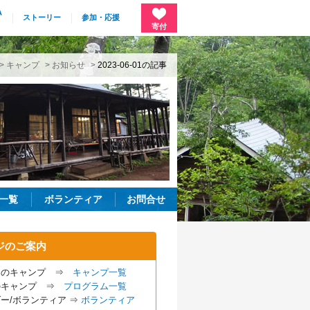
A
ストーリー
参加・応援
寄付
>
キャンプ
>
お知らせ
>
2023-06-01の記事
一覧
ボランティア
お問合せ
ジのご案内
ものキャンプ ⇒
キャンプ一覧
のキャンプ ⇒
プログラム一覧
ー/ボランティア ⇒
ボランティア