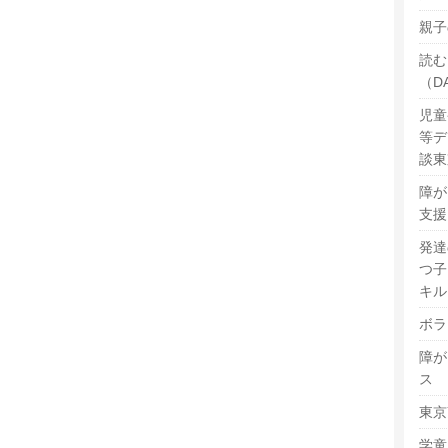
親子
読む
（D
児童
等デ
談東
障が
支援
発達
つ子
キル
ボラ
障が
ス
東京
学童