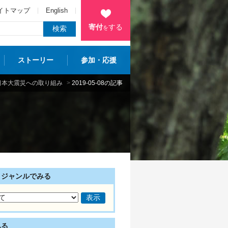
イトマップ
English
寄付
する
を
ストーリー
参加・応援
日本大震災への取り組み
>
2019-05-08の記事
・ジャンルでみる
みる