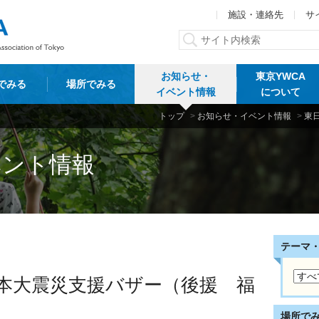
施設・連絡先
サ
お知らせ・
東京YWCA
でみる
場所でみる
イベント情報
について
トップ
>
お知らせ・イベント情報
>
東
ベント情報
テーマ
回東日本大震災支援バザー（後援 福
場所で