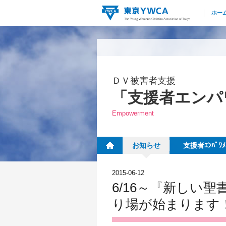
ホー
ＤＶ被害者支援
「支援者エンパ
Empowerment
お知らせ
支援者ｴﾝﾊﾟﾜ
2015-06-12
6/16～『新しい
り場が始まります