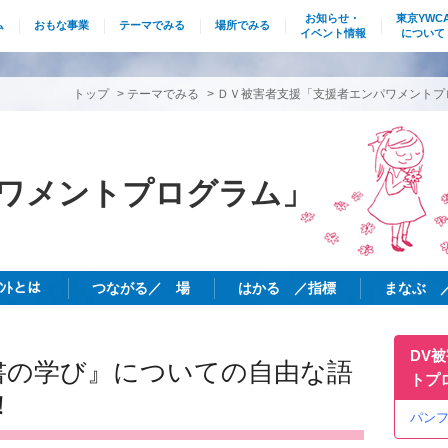
お知らせ・
東京YWC
ム
おもな事業
テーマでみる
場所でみる
イベント情報
について
トップ
>
テーマでみる
>
ＤＶ被害者支援「支援者エンパワメントプ
ワメントプログラム」
ﾒﾝﾄとは
つながる／ 場
はかる ／指標
まなぶ 
DV
聖書の学び』についての自由な語
トプ
！
パンフ