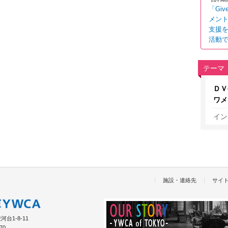
「Gi
メント
支援
活動
テーマ
ＤＶ
ワメ
イン
施設・連絡先
サイ
台1-8-11
70