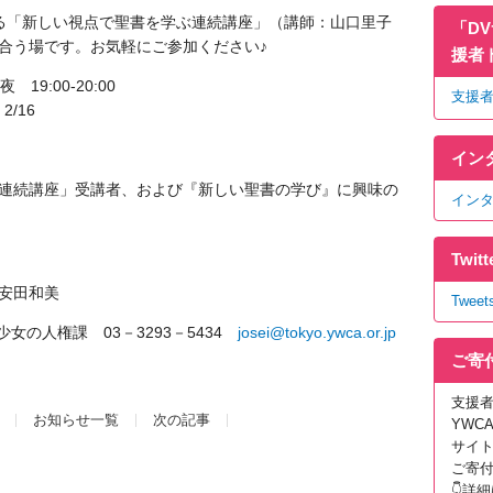
る「新しい視点で聖書を学ぶ連続講座」（講師：山口里子
「D
合う場です。お気軽にご参加ください♪
援者
9:00‐20:00
支援者
2/16
イン
連続講座」受講者、および『新しい聖書の学び』に興味の
イン
Twi
安田和美
Tweet
女の人権課 03－3293－5434
josei@tokyo.ywca.or.jp
ご寄
支援
お知らせ一覧
次の記事
YWC
サイト「
ご寄
👇詳