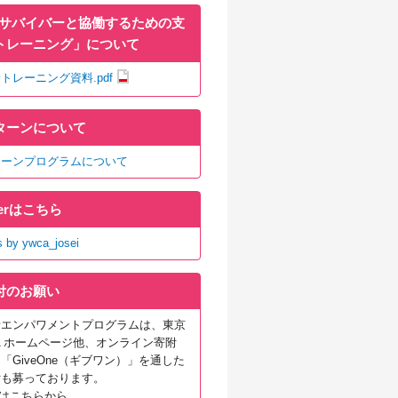
Vサバイバーと協働するための支
トレーニング」について
トレーニング資料.pdf
ターンについて
ターンプログラムについて
tterはこちら
s by ywca_josei
付のお願い
者エンパワメントプログラムは、東京
A ホームページ他、オンライン寄附
GiveOne
（ギブワン）」を通した
付も募っております。
細はこちらから