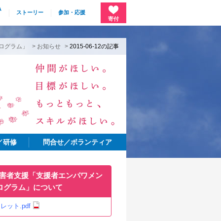
A
ストーリー
参加・応援
寄付
ログラム」
>
お知らせ
>
2015-06-12の記事
／研修
問合せ／ボランティア
被害者支援「支援者エンパワメン
ログラム」について
レット.pdf