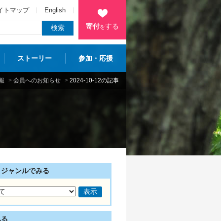
イトマップ
English
寄付
する
を
ストーリー
参加・応援
報
>
会員へのお知らせ
>
2024-10-12の記事
・ジャンルでみる
みる