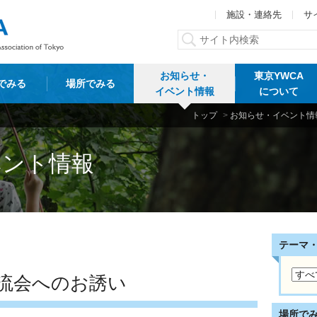
施設・連絡先
サ
お知らせ・
東京YWCA
でみる
場所でみる
イベント情報
について
トップ
>
お知らせ・イベント情
ベント情報
テーマ
交流会へのお誘い
場所で