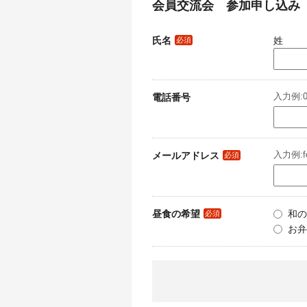
会員交流会 参加申し込み
氏名
姓
必須
電話番号
入力例:03
メールアドレス
入力例:fo
必須
昼食の希望
和の
必須
お弁