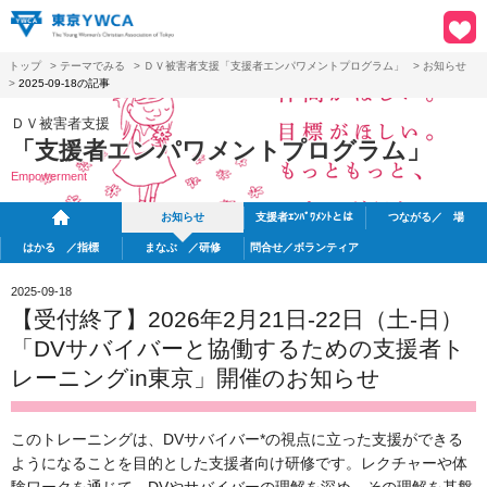
トップ
>
テーマでみる
>
ＤＶ被害者支援「支援者エンパワメントプログラム」
>
お知らせ
>
2025-09-18の記事
ＤＶ被害者支援
「支援者エンパワメントプログラム」
Empowerment
お知らせ
支援者ｴﾝﾊﾟﾜﾒﾝﾄとは
つながる／ 場
はかる ／指標
まなぶ ／研修
問合せ／ボランティア
2025-09-18
【受付終了】2026年2月21日-22日（土-日）
「DVサバイバーと協働するための支援者ト
レーニングin東京」開催のお知らせ
このトレーニングは、DVサバイバー*の視点に立った支援ができる
ようになることを目的とした支援者向け研修です。レクチャーや体