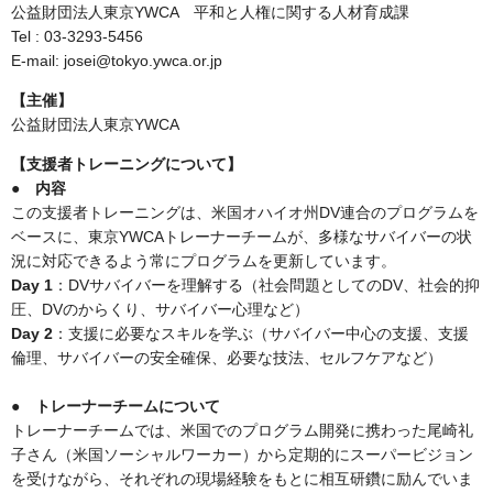
公益財団法人東京YWCA 平和と人権に関する人材育成課
Tel : 03-3293-5456
E-mail: josei@tokyo.ywca.or.jp
【主催】
公益財団法人東京YWCA
【支援者トレーニングについて】
●
内容
この支援者トレーニングは、米国オハイオ州DV連合のプログラムを
ベースに、東京YWCAトレーナーチームが、多様なサバイバーの状
況に対応できるよう常にプログラムを更新しています。
Day 1
：DVサバイバーを理解する（社会問題としてのDV、社会的抑
圧、DVのからくり、サバイバー心理など）
Day 2
：支援に必要なスキルを学ぶ（サバイバー中心の支援、支援
倫理、サバイバーの安全確保、必要な技法、セルフケアなど）
●
トレーナーチームについて
トレーナーチームでは、米国でのプログラム開発に携わった尾崎礼
子さん（米国ソーシャルワーカー）から定期的にスーパービジョン
を受けながら、それぞれの現場経験をもとに相互研鑽に励んでいま