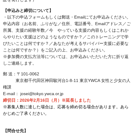
【申込みと締切について】
・以下の申込フォームもしくは郵送・Emailにてお申込みください。
申込内容（お名前、ふりがな／住所、電話番号、Emailアドレス／ご
所属、支援の経験年数／今 やっている支援の内容もしくはこれか
らやりたい支援はどのようなものですか？／このトレーニングで学
びたいことは何ですか？／あなたが考えるサバイバー支援に必要な
ことは何ですか？）をご記入の上、お申込みください。
※参加費の支払方法等については、お申込みいただいた方に折り返
しご連絡します。
郵 送：〒101-0062
東京都千代田区神田駿河台1-8-11 東京YWCA 女性と少女の人
権課
E-mail： josei@tokyo.ywca.or.jp
締切日：2026年2月16日（月）※延長しました
※募集人数に達した場合は、応募を締め切る場合があります。あら
かじめご
了承ください。
【問合せ先】