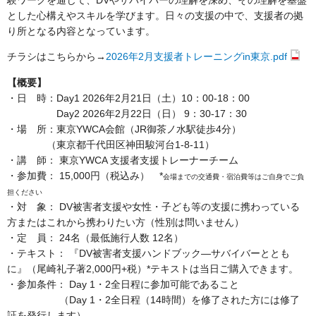
験ワークを通じて、DVやサバイバーの理解を深め、その理解を基盤
とした心構えやスキルを学びます。日々の支援の中で、支援者の拠
り所となる内容となっています。
チラシはこちらから→
2026年2月支援者トレーニングin東京.pdf
【概要】
・日 時：Day1 2026年2月21日（土）10：00-18：00
Day2 2026年2月22日（日） 9：30-17：30
・場 所：東京YWCA会館（JR御茶ノ水駅徒歩4分）
（東京都千代田区神田駿河台1-8-11）
・講 師： 東京YWCA 支援者支援トレーナーチーム
・参加費： 15,000円（税込み） *
会場までの交通費・宿泊費等はご自身でご負
担ください
・対 象： DV被害者支援や女性・子ども等の支援に携わっている
方またはこれから携わりたい方（性別は問いません）
・定 員： 24名（最低施行人数 12名）
・テキスト： 『DV被害者支援ハンドブック―サバイバーととも
に』（尾崎礼子著2,000円+税）*テキストは当日ご購入できます。
・参加条件： Day 1・2全日程に参加可能であること
（Day 1・2全日程（14時間）を修了された方には修了
証を発行します）