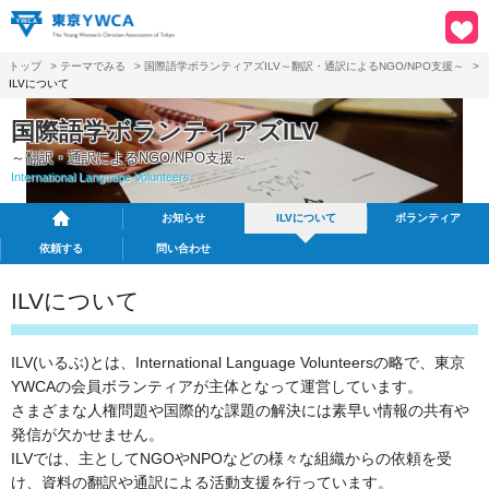
トップ
>
テーマでみる
>
国際語学ボランティアズILV～翻訳・通訳によるNGO/NPO支援～
>
ILVについて
国際語学ボランティアズILV
～翻訳・通訳によるNGO/NPO支援～
International Language Volunteers
お知らせ
ILVについて
ボランティア
依頼する
問い合わせ
ILVについて
ILV(いるぶ)とは、International Language Volunteersの略で、東京
YWCAの会員ボランティアが主体となって運営しています。
さまざまな人権問題や国際的な課題の解決には素早い情報の共有や
発信が欠かせません。
ILVでは、主としてNGOやNPOなどの様々な組織からの依頼を受
け、資料の翻訳や通訳による活動支援を行っています。